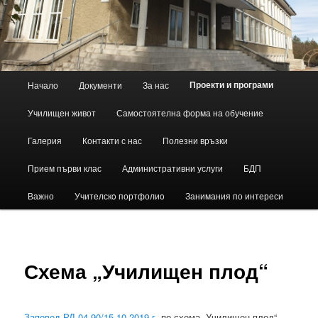
Основно
Проекти и програми
Начало
Документи
За нас
Към
меню
Училищен живот
Самостоятелна форма на обучение
основното
Галерия
Контакти с нас
Полезни връзки
съдържание
Прием първи клас
Административни услуги
БДП
Важно
Учителскo портфолиo
Занимания по интереси
Схема „Училищен плод“
Заповед РД-04-90/15.10.2019 г.
по схема „Училищен плод“.