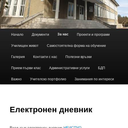
Основно
За нас
Начало
Документи
Проекти и програми
Към
меню
Училищен живот
Самостоятелна форма на обучение
основното
Галерия
Контакти с нас
Полезни връзки
съдържание
Прием първи клас
Административни услуги
БДП
Важно
Учителскo портфолиo
Занимания по интереси
Електронен дневник
Вход към електронен дневник
НЕИСПУО